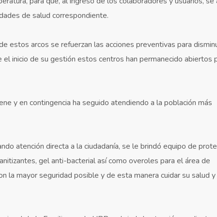
ratura, para que, al ingreso de los colaboradores y usuarios, se
ridades de salud correspondiente.
de estos arcos se refuerzan las acciones preventivas para disminu
el inicio de su gestión estos centros han permanecido abiertos p
tiene y en contingencia ha seguido atendiendo a la población más
do atención directa a la ciudadanía, se le brindó equipo de prote
anitizantes, gel anti-bacterial así como overoles para el área de
con la mayor seguridad posible y de esta manera cuidar su salud y