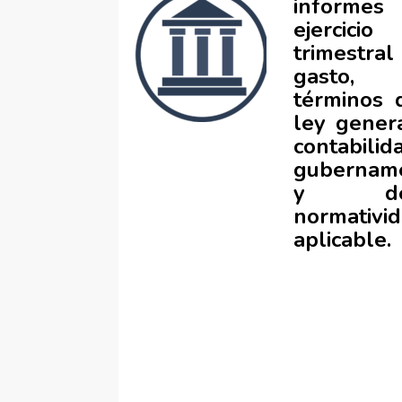
informes
ejercicio
trimestra
gasto,
términos 
ley gener
contabilid
gubernam
y de
normativi
aplicable.