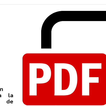
ón
 a la
de