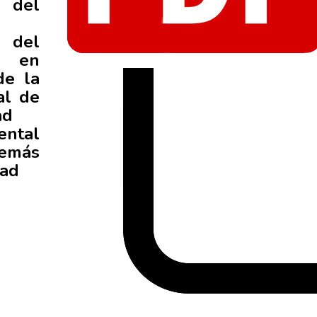
 del
l del
 en
de la
al de
ad
ental
más
dad