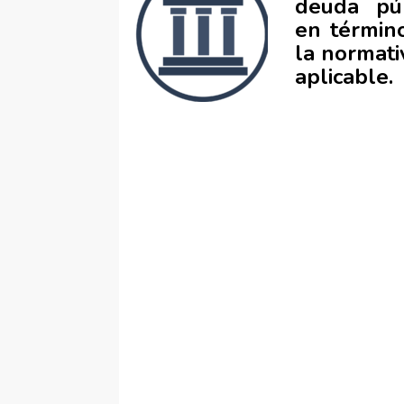
deuda púb
en términ
la normati
aplicable.