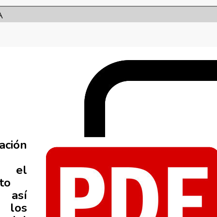
A
ación
 el
to
, así
los