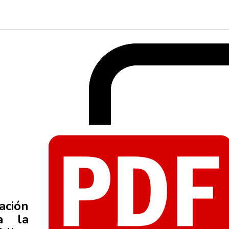
ación
 a la