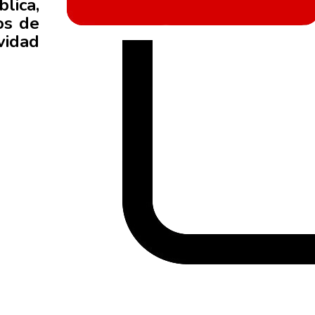
lica,
os de
vidad