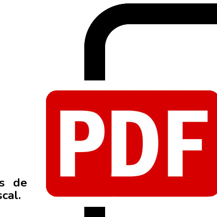
es de
cal.